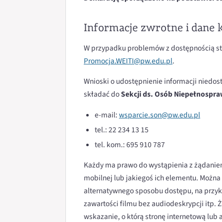
Informacje zwrotne i dane
W przypadku problemów z dostępnością str
Promocja.WEITI@pw.edu.pl
.
Wnioski o udostępnienie informacji niedos
składać do
Sekcji ds. Osób Niepełnospra
e-mail:
wsparcie.son@pw.edu.pl
tel.: 22 234 13 15
tel. kom.: 695 910 787
Każdy ma prawo do wystąpienia z żądaniem 
mobilnej lub jakiegoś ich elementu. Można
alternatywnego sposobu dostępu, na przyk
zawartości filmu bez audiodeskrypcji itp.
wskazanie, o którą stronę internetową lub 