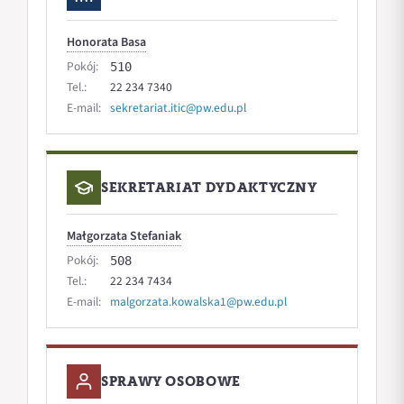
Honorata Basa
Pokój:
510
Tel.:
22 234 7340
E-mail:
sekretariat.itic@pw.edu.pl
SEKRETARIAT DYDAKTYCZNY
Małgorzata Stefaniak
Pokój:
508
Tel.:
22 234 7434
E-mail:
malgorzata.kowalska1@pw.edu.pl
SPRAWY OSOBOWE