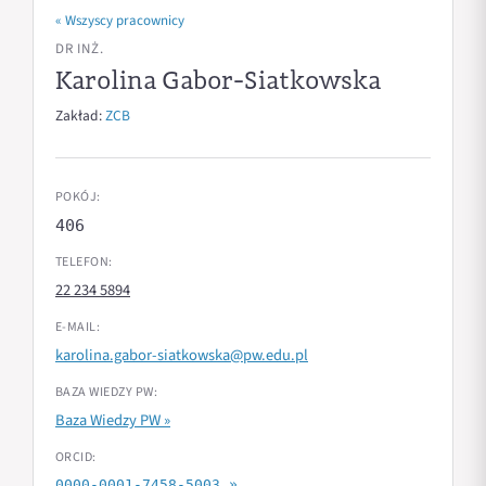
« Wszyscy pracownicy
DR INŻ.
Karolina Gabor-Siatkowska
Zakład:
ZCB
POKÓJ:
406
TELEFON:
22 234 5894
E-MAIL:
karolina.gabor-siatkowska@pw.edu.pl
BAZA WIEDZY PW:
Baza Wiedzy PW »
ORCID:
0000-0001-7458-5003 »