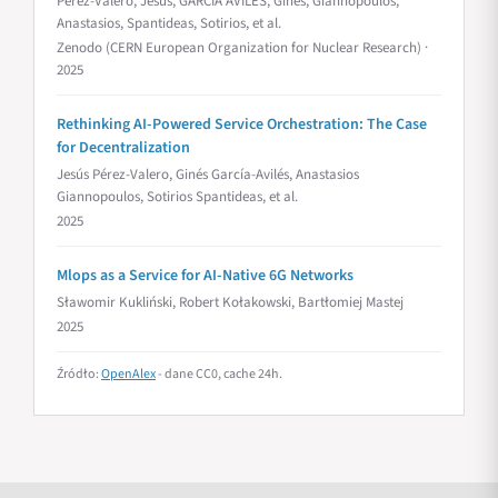
Pérez-Valero, Jesús, GARCIA AVILES, Gines, Giannopoulos,
Anastasios, Spantideas, Sotirios, et al.
Zenodo (CERN European Organization for Nuclear Research) ·
2025
Rethinking AI-Powered Service Orchestration: The Case
for Decentralization
Jesús Pérez-Valero, Ginés García-Avilés, Anastasios
Giannopoulos, Sotirios Spantideas, et al.
2025
Mlops as a Service for AI-Native 6G Networks
Sławomir Kukliński, Robert Kołakowski, Bartłomiej Mastej
2025
Źródło:
OpenAlex
- dane CC0, cache 24h.