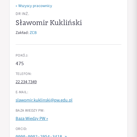
« Wszyscy pracownicy
DR INŻ.
Sławomir Kukliński
Zakład:
ZCB
POKÓJ:
475
TELEFON:
22 234 7349
E-MAIL:
slawomir.kuklinski@pw.edu.pl
BAZA WIEDZY PW:
Baza Wiedzy PW »
ORCID:
0000-0002-2954-3418 »