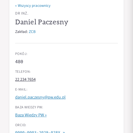
« Wszyscy pracownicy
DR INŻ.
Daniel Paczesny
Zakład:
ZCB
POKÓJ:
480
TELEFON:
22 234 7654
E-MAIL:
daniel.paczesny@pw.edu.pl
BAZA WIEDZY PW:
Baza Wiedzy PW »
ORCID:
0000-0003-2029-028X »