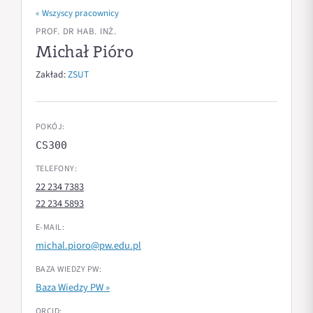
« Wszyscy pracownicy
PROF. DR HAB. INŻ.
Michał Pióro
Zakład:
ZSUT
POKÓJ:
CS300
TELEFONY:
22 234 7383
22 234 5893
E-MAIL:
michal.pioro@pw.edu.pl
BAZA WIEDZY PW:
Baza Wiedzy PW »
ORCID: