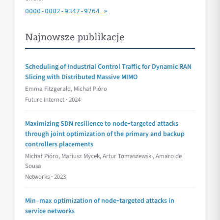
0000-0002-9347-9764 »
Najnowsze publikacje
Scheduling of Industrial Control Traffic for Dynamic RAN
Slicing with Distributed Massive MIMO
Emma Fitzgerald, Michał Pióro
Future Internet · 2024
Maximizing SDN resilience to node‐targeted attacks
through joint optimization of the primary and backup
controllers placements
Michał Pióro, Mariusz Mycek, Artur Tomaszewski, Amaro de
Sousa
Networks · 2023
Min–max optimization of node‐targeted attacks in
service networks