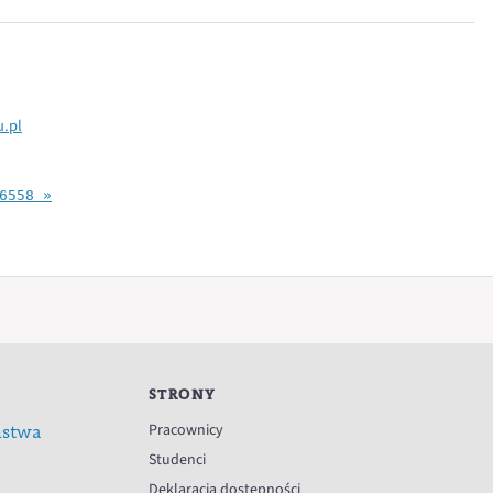
u.pl
6558 »
STRONY
Pracownicy
ństwa
Studenci
Deklaracja dostępności