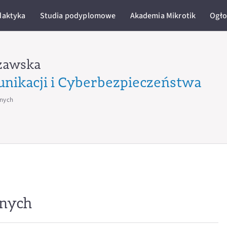
daktyka
Studia podyplomowe
Akademia Mikrotik
Ogło
zawska
unikacji i Cyberbezpieczeństwa
jnych
anych