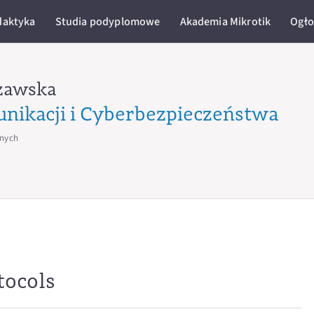
daktyka
Studia podyplomowe
Akademia Mikrotik
Ogło
zawska
unikacji i Cyberbezpieczeństwa
jnych
tocols