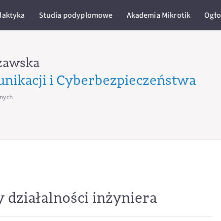
daktyka
Studia podyplomowe
Akademia Mikrotik
Ogło
zawska
unikacji i Cyberbezpieczeństwa
jnych
działalności inżyniera