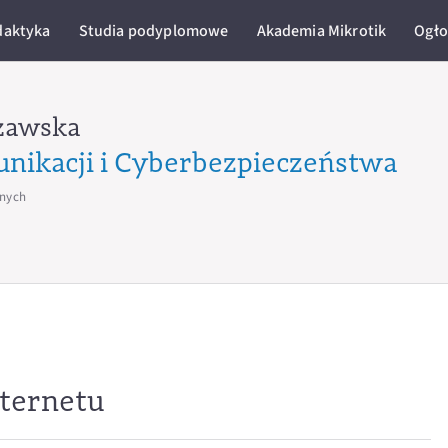
daktyka
Studia podyplomowe
Akademia Mikrotik
Ogło
zawska
unikacji i Cyberbezpieczeństwa
jnych
nternetu